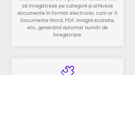
să înregistreze pe categorii și arhiveze
documente în format electronic, cum ar fi:
Documente Word, PDF, Imagini scanate,
etc., generând automat număr de
înregistrare.
Planificare sarcini
este un
modul
care permite înregistrarea
de sarcini de lucru pentru membrii unei
echipe, generând semnale de avertizare la
scadența acestora.