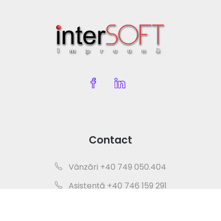
Contact
Vânzări +40 749 050.404
Asistență +40 746 159 291
office@intersoft.ro