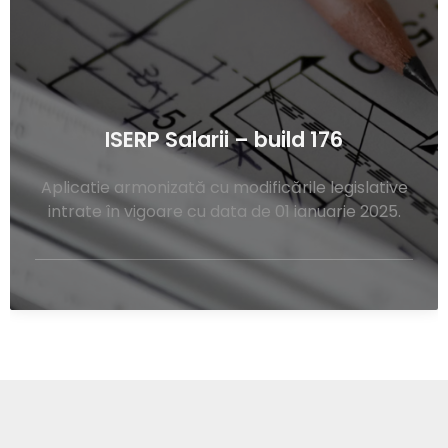
ISERP Salarii – build 176
Aplicatie armonizată cu modificările legislative
intrate în vigoare cu data de 01 ianuarie 2025.