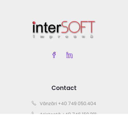
Contact
Vânzări +40 749 050.404
Asistență +40 746 159 291
office@intersoft.ro